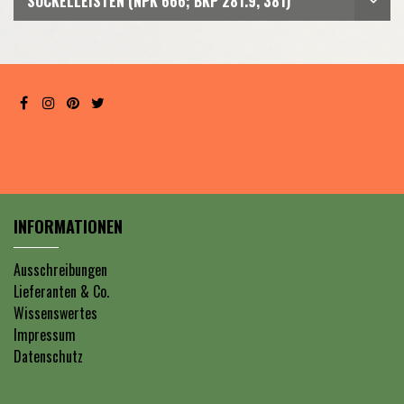
SOCKELLEISTEN (NPK 666; BKP 281.9, 381)
INFORMATIONEN
Ausschreibungen
Lieferanten & Co.
Wissenswertes
Impressum
Datenschutz