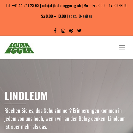
Tel. +41 44 241 23 63 | info(at)leuteneggerag.ch | Mo – Fr: 8.00 – 17.30 NEU! |
Sa 8.00 – 13.00 |
spez. Ö-zeiten
LINOLEUM
Riechen Sie es, das Schulzimmer? Erinnerungen kommen in
jedem von uns hoch, wenn wir an den Belag denken. Linoleum
ist aber mehr als das.