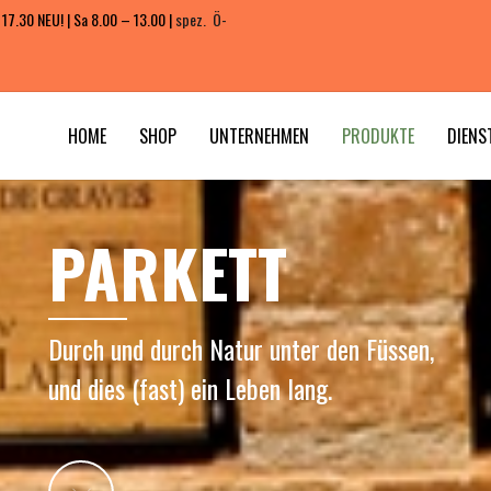
 17.30 NEU! | Sa 8.00 – 13.00 |
spez. Ö-
HOME
SHOP
UNTERNEHMEN
PRODUKTE
DIENS
PARKETT
Durch und durch Natur unter den Füssen,
und dies (fast) ein Leben lang.