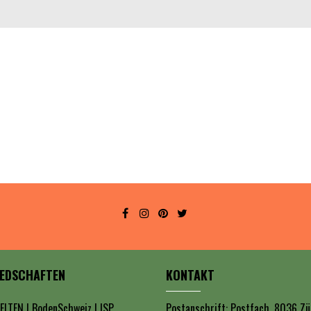
IEDSCHAFTEN
KONTAKT
ELTEN
|
BodenSchweiz
|
ISP
Postanschrift: Postfach, 8036 Zü