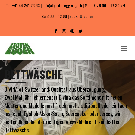
Tel. +41 44 241 23 63 | info(at)leuteneggerag.ch | Mo – Fr: 8.00 – 17.30 NEU! |
Sa 8.00 – 13.00 |
spez. Ö-zeiten
BETTWÄSCHE
DIVINA of Switzerland: Qualität aus Überzeugung.
Zwei Mal jährlich erneuert Divina das Sortiment mit neuen
Muster und Modelle, mal frech, mal traditionell oder einfach
mal cool. Egal ob Mako-Satin, Seersucker oder Jersey, wir
helfen Ihnen bei der richtigen Auswahl Ihrer traumhaften
Bettwäsche.