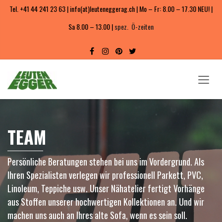
Tel. +41 44 241 23 63 | info(at)leuteneggerag.ch | Mo – Fr: 8.00 – 17.30 NEU! |
Sa 8.00 – 13.00 |
spez. Ö-zeiten
TEAM
Persönliche Beratungen stehen bei uns im Vordergrund. Als
Ihren Spezialisten verlegen wir professionell Parkett, PVC,
Linoleum, Teppiche usw. Unser Nähatelier fertigt Vorhänge
aus Stoffen unserer hochwertigen Kollektionen an. Und wir
machen uns auch an Ihres alte Sofa, wenn es sein soll.