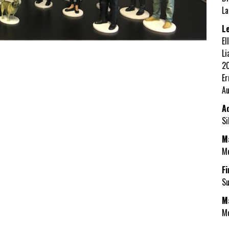
La
L
El
Li
2
Er
Au
A
Si
M
Me
F
Su
M
Mo