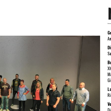
G
An
D
Sa
B
Xh
Ma
Gi
L
Ri
V
Di