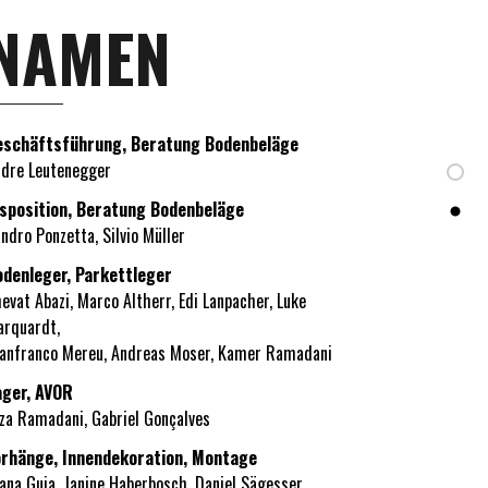
NAMEN
eschäftsführung, Beratung Bodenbeläge
dre Leutenegger
isposition, Beratung Bodenbeläge
ndro Ponzetta, Silvio Müller
odenleger, Parkettleger
evat Abazi, Marco Altherr, Edi Lanpacher, Luke
rquardt,
anfranco Mereu, Andreas Moser, Kamer Ramadani
ager, AVOR
za Ramadani, Gabriel Gonçalves
orhänge, Innendekoration, Montage
ana Guia, Janine Haberbosch, Daniel Sägesser,