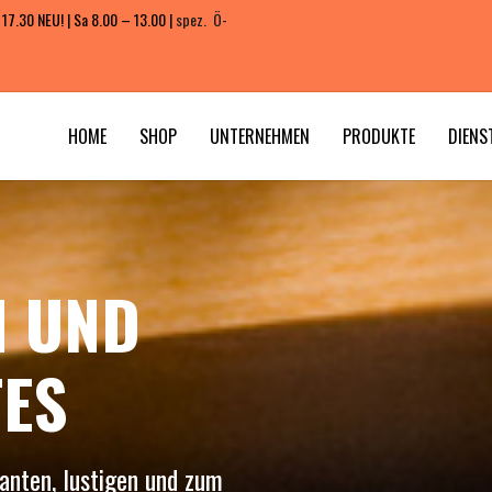
 17.30 NEU! | Sa 8.00 – 13.00 |
spez. Ö-
HOME
SHOP
UNTERNEHMEN
PRODUKTE
DIENS
N UND
ES
anten, lustigen und zum