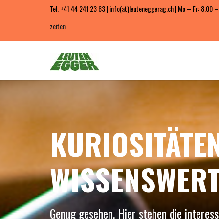
Tel. +41 44 241 23 63 | info(at)leuteneggerag.ch | Mo – Fr: 8.00 –
zeiten
KURIOSITÄTE
WISSENSWERT
Genug gesehen. Hier stehen die interess