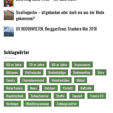
Sisalteppiche – altgebacken oder doch nie aus der Mode
gekommen?
GV BODENWELTEN, Berggasthaus Staubern Mai 2018
Schlagwörter
60-er Jahre
70-er Jahre
80-er Jahre
Accessoires
Aktionen
Bettwäsche
Bodenbeläge
Bodenwelten
Büro
Events
Flammhemmend
Heimtextilien
Möbel
Naturfasern
News
Outdoor
Parkett
Raffrollo
Raumtechnik
Schaufenster
Stoffe
Teppich
Trevira CS
Vorhänge
Wandbespannung
Zahlungsmittel