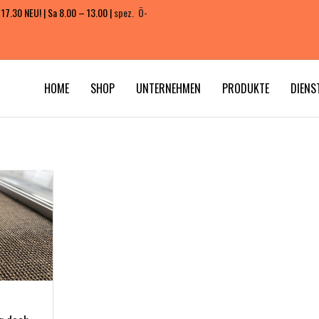
 17.30 NEU! | Sa 8.00 – 13.00 |
spez. Ö-
HOME
SHOP
UNTERNEHMEN
PRODUKTE
DIENS