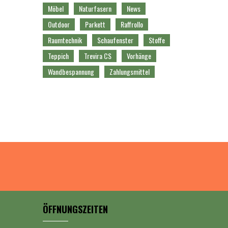
Möbel
Naturfasern
News
Outdoor
Parkett
Raffrollo
Raumtechnik
Schaufenster
Stoffe
Teppich
Trevira CS
Vorhänge
Wandbespannung
Zahlungsmittel
ÖFFNUNGSZEITEN