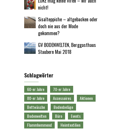
LUKE mag keine Viren – wir auch
nicht!
Sisalteppiche – altgebacken oder
doch nie aus der Mode
gekommen?
GV BODENWELTEN, Berggasthaus
Staubern Mai 2018
Schlagwörter
60-er Jahre
70-er Jahre
80-er Jahre
Accessoires
Aktionen
Bettwäsche
Bodenbeläge
Bodenwelten
Büro
Events
Flammhemmend
Heimtextilien