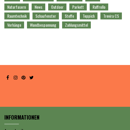
Naturfasern
News
Outdoor
Parkett
Raffrollo
Raumtechnik
Schaufenster
Stoffe
Teppich
Trevira CS
Vorhänge
Wandbespannung
Zahlungsmittel
INFORMATIONEN