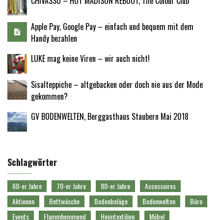
CHIVASSO – HOT MADISON REBOOT, The Colour Club
Apple Pay, Google Pay – einfach und bequem mit dem
Handy bezahlen
LUKE mag keine Viren – wir auch nicht!
Sisalteppiche – altgebacken oder doch nie aus der Mode
gekommen?
GV BODENWELTEN, Berggasthaus Staubern Mai 2018
Schlagwörter
60-er Jahre
70-er Jahre
80-er Jahre
Accessoires
Aktionen
Bettwäsche
Bodenbeläge
Bodenwelten
Büro
Events
Flammhemmend
Heimtextilien
Möbel