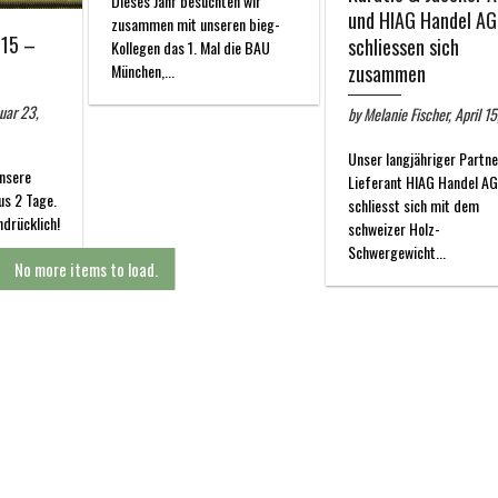
Dieses Jahr besuchten wir
und HIAG Handel AG
zusammen mit unseren bieg-
15 –
schliessen sich
Kollegen das 1. Mal die BAU
München,...
zusammen
nuar 23,
by Melanie Fischer, April 1
Unser langjähriger Partne
nsere
Lieferant HIAG Handel AG
us 2 Tage.
schliesst sich mit dem
ndrücklich!
schweizer Holz-
Schwergewicht...
No more items to load.