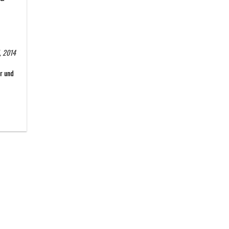
5, 2014
r und