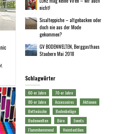
LUKE mag keine Viren – wir auch
nicht!
Sisalteppiche – altgebacken oder
doch nie aus der Mode
gekommen?
GV BODENWELTEN, Berggasthaus
nic
Staubern Mai 2018
4,
Schlagwörter
60-er Jahre
70-er Jahre
80-er Jahre
Accessoires
Aktionen
Bettwäsche
Bodenbeläge
Bodenwelten
Büro
Events
Flammhemmend
Heimtextilien