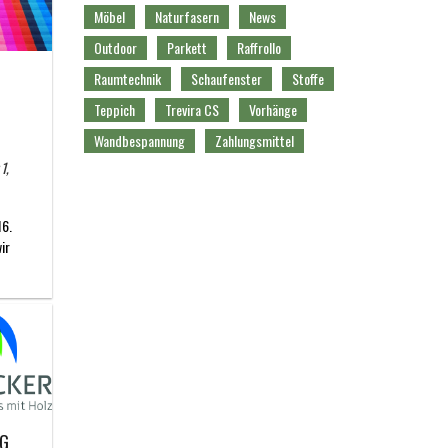
Möbel
Naturfasern
News
Outdoor
Parkett
Raffrollo
Raumtechnik
Schaufenster
Stoffe
Teppich
Trevira CS
Vorhänge
Wandbespannung
Zahlungsmittel
1,
16.
ir
AG