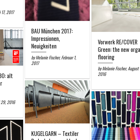
 17, 2017
BAU München 2017:
Impressionen,
Vorwerk RE/COVER
Neuigkeiten
Green: the new orga
flooring
by Melanie Fischer, Februar 1,
2017
by Melanie Fischer, August 
2016
O: alt
r
i 29, 2016
KUGELGARN – Textiler