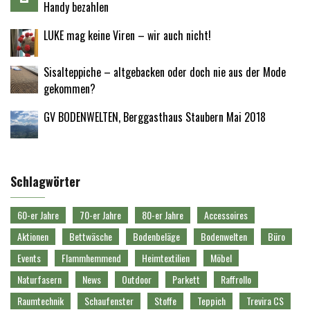
Handy bezahlen
LUKE mag keine Viren – wir auch nicht!
Sisalteppiche – altgebacken oder doch nie aus der Mode
gekommen?
GV BODENWELTEN, Berggasthaus Staubern Mai 2018
Schlagwörter
60-er Jahre
70-er Jahre
80-er Jahre
Accessoires
Aktionen
Bettwäsche
Bodenbeläge
Bodenwelten
Büro
Events
Flammhemmend
Heimtextilien
Möbel
Naturfasern
News
Outdoor
Parkett
Raffrollo
Raumtechnik
Schaufenster
Stoffe
Teppich
Trevira CS