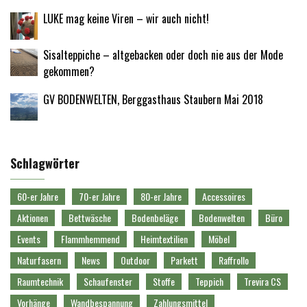
LUKE mag keine Viren – wir auch nicht!
Sisalteppiche – altgebacken oder doch nie aus der Mode
gekommen?
GV BODENWELTEN, Berggasthaus Staubern Mai 2018
Schlagwörter
60-er Jahre
70-er Jahre
80-er Jahre
Accessoires
Aktionen
Bettwäsche
Bodenbeläge
Bodenwelten
Büro
Events
Flammhemmend
Heimtextilien
Möbel
Naturfasern
News
Outdoor
Parkett
Raffrollo
Raumtechnik
Schaufenster
Stoffe
Teppich
Trevira CS
Vorhänge
Wandbespannung
Zahlungsmittel