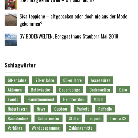
Sisalteppiche – altgebacken oder doch nie aus der Mode
gekommen?
GV BODENWELTEN, Berggasthaus Staubern Mai 2018
Schlagwörter
60-er Jahre
70-er Jahre
80-er Jahre
Accessoires
Aktionen
Bettwäsche
Bodenbeläge
Bodenwelten
Büro
Events
Flammhemmend
Heimtextilien
Möbel
Naturfasern
News
Outdoor
Parkett
Raffrollo
Raumtechnik
Schaufenster
Stoffe
Teppich
Trevira CS
Vorhänge
Wandbespannung
Zahlungsmittel