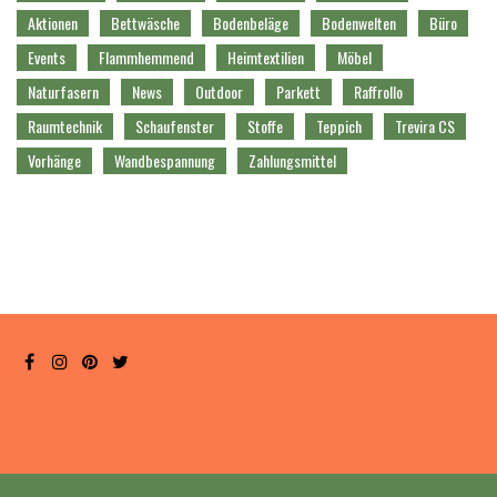
Aktionen
Bettwäsche
Bodenbeläge
Bodenwelten
Büro
Events
Flammhemmend
Heimtextilien
Möbel
Naturfasern
News
Outdoor
Parkett
Raffrollo
Raumtechnik
Schaufenster
Stoffe
Teppich
Trevira CS
Vorhänge
Wandbespannung
Zahlungsmittel